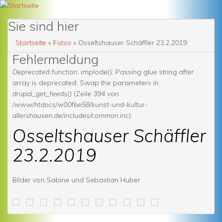
Sie sind hier
Startseite
»
Fotos
» Osseltshauser Schäffler 23.2.2019
Fehlermeldung
Deprecated function
: implode(): Passing glue string after
array is deprecated. Swap the parameters in
drupal_get_feeds()
(Zeile
394
von
/www/htdocs/w00fbe58/kunst-und-kultur-
allershausen.de/includes/common.inc
).
Osseltshauser Schäffler
23.2.2019
Bilder von Sabine und Sebastian Huber