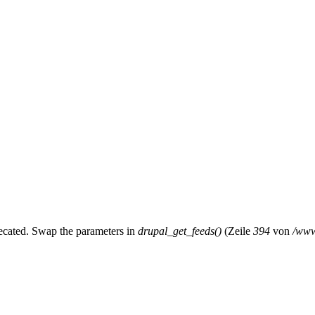
precated. Swap the parameters in
drupal_get_feeds()
(Zeile
394
von
/www