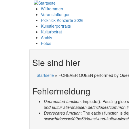
Willkommen
Veranstaltungen
Picknick-Konzerte 2026
Künstlerportraits
Kulturbeirat
Archiv
Fotos
Sie sind hier
Startseite
» FOREVER QUEEN performed by Que
Fehlermeldung
Deprecated function
: implode(): Passing glue 
und-kultur-allershausen.de/includes/common.i
Deprecated function
: The each() function is d
/www/htdocs/w00fbe58/kunst-und-kultur-allers