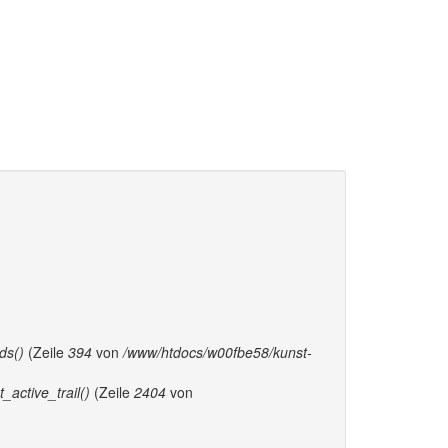
ds()
(Zeile
394
von
/www/htdocs/w00fbe58/kunst-
active_trail()
(Zeile
2404
von