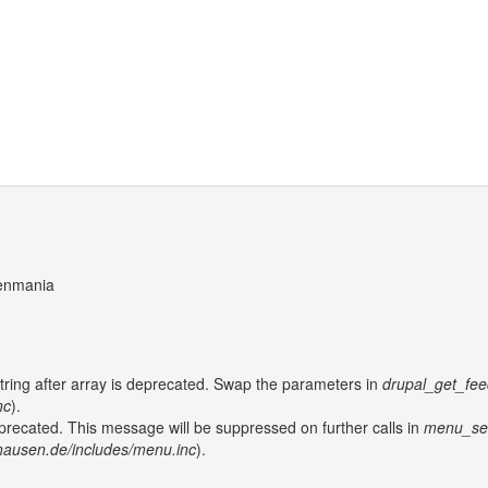
enmania
string after array is deprecated. Swap the parameters in
drupal_get_fee
nc
).
eprecated. This message will be suppressed on further calls in
menu_set_
hausen.de/includes/menu.inc
).