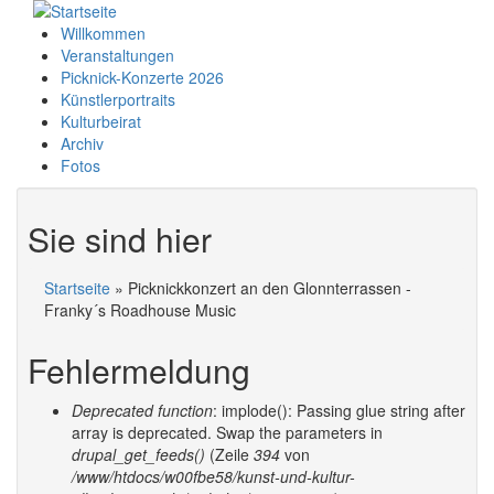
Willkommen
Veranstaltungen
Picknick-Konzerte 2026
Künstlerportraits
Kulturbeirat
Archiv
Fotos
Sie sind hier
Startseite
» Picknickkonzert an den Glonnterrassen -
Franky´s Roadhouse Music
Fehlermeldung
Deprecated function
: implode(): Passing glue string after
array is deprecated. Swap the parameters in
drupal_get_feeds()
(Zeile
394
von
/www/htdocs/w00fbe58/kunst-und-kultur-