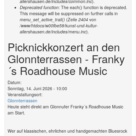
allershausen.de/includes/common.inc
).
Deprecated function
: The each() function is deprecated.
This message will be suppressed on further calls in
menu_set_active_trail()
(Zeile
2404
von
/www/htdocs/w00fbe58/kunst-und-kultur-
allershausen.de/includes/menu.inc
).
Picknickkonzert an den
Glonnterrassen - Franky
´s Roadhouse Music
Datum:
Sonntag, 14. Juni 2026 - 10:00
Veranstaltungsort:
Glonnterrassen
Heute steht direkt am Glonnufer Franky´s Roadhouse Music
am Start.
Wer auf klassischen, ehrlichen und handgemachten Bluesrock