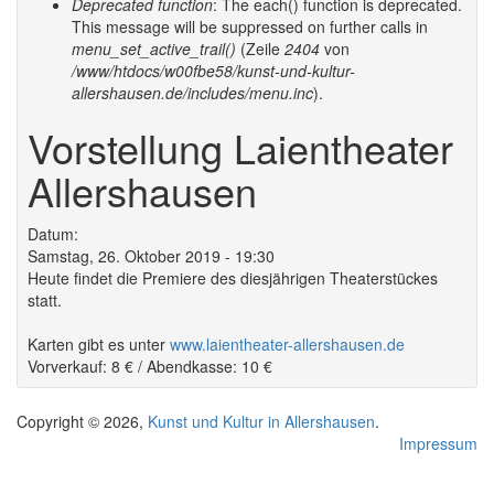
Deprecated function
: The each() function is deprecated.
This message will be suppressed on further calls in
menu_set_active_trail()
(Zeile
2404
von
/www/htdocs/w00fbe58/kunst-und-kultur-
allershausen.de/includes/menu.inc
).
Vorstellung Laientheater
Allershausen
Datum:
Samstag, 26. Oktober 2019 - 19:30
Heute findet die Premiere des diesjährigen Theaterstückes
statt.
Karten gibt es unter
www.laientheater-allershausen.de
Vorverkauf: 8 € / Abendkasse: 10 €
Copyright © 2026,
Kunst und Kultur in Allershausen
.
Impressum