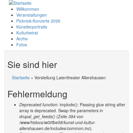
Willkommen
Veranstaltungen
Picknick-Konzerte 2026
Künstlerportraits
Kulturbeirat
Archiv
Fotos
Sie sind hier
Startseite
» Vorstellung Laientheater Allershausen
Fehlermeldung
Deprecated function
: implode(): Passing glue string after
array is deprecated. Swap the parameters in
drupal_get_feeds()
(Zeile
394
von
/www/htdocs/w00fbe58/kunst-und-kultur-
allershausen.de/includes/common.inc
).